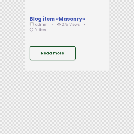
Blog item «Masonry»
admin
275
Views
0
Likes
Read more