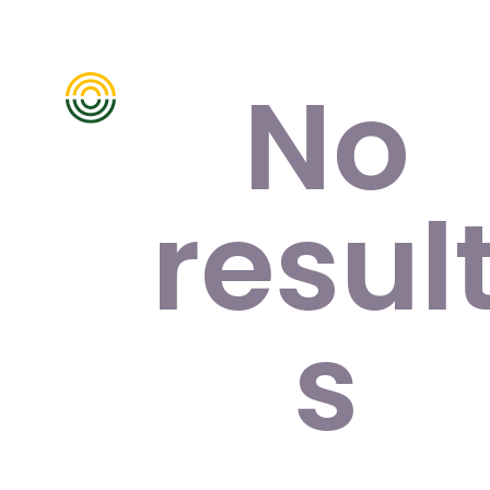
Pr
No
resul
s