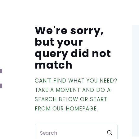
oductos
La empresa
Preguntas Frecuentes
We're sorry,
but your
query did not
t
match
CAN'T FIND WHAT YOU NEED?
TAKE A MOMENT AND DO A
SEARCH BELOW OR START
FROM
OUR HOMEPAGE
.