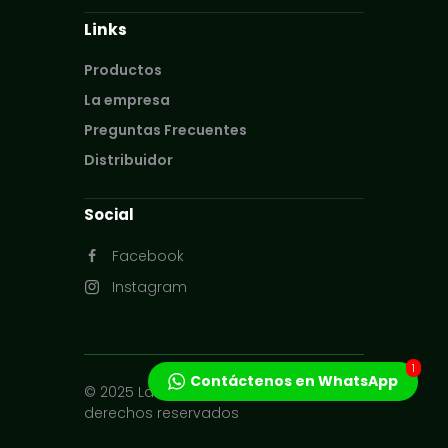
Links
Productos
La empresa
Preguntas Frecuentes
Distribuidor
Social
Facebook
Instagram
1
Contáctenos en WhatsApp
© 2025 Ladesir S.A. / Todos los
Reproductor
derechos reservados
de
audio